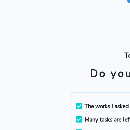
T
Do you
The works I asked 
Many tasks are lef