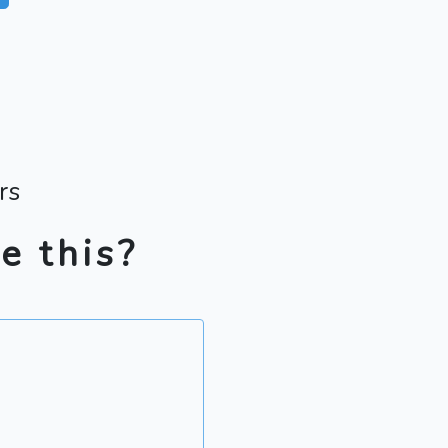
rs
e this?