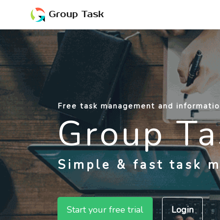
Group Task
Free task management and informatio
Group Ta
Simple & fast task 
Start your free trial
Login