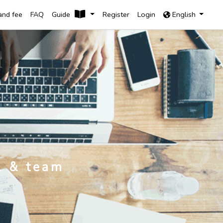
and fee
FAQ
Guide
Register
Login
English
l & team